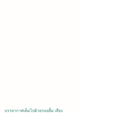
บรรยากาศเต็มไปด้วยรอยยิ้ม เสียง