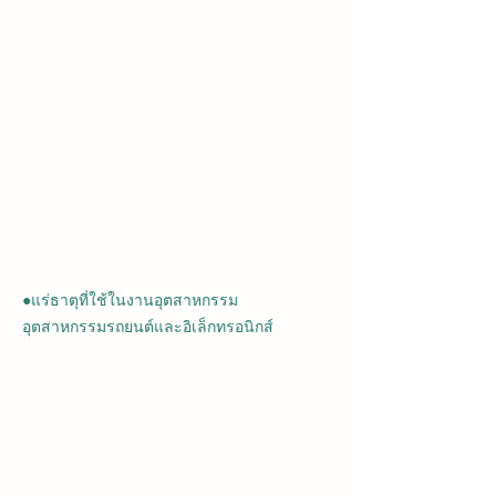
●แร่ธาตุที่ใช้ในงานอุตสาหกรรม
อุตสาหกรรมรถยนต์และอิเล็กทรอนิกส์