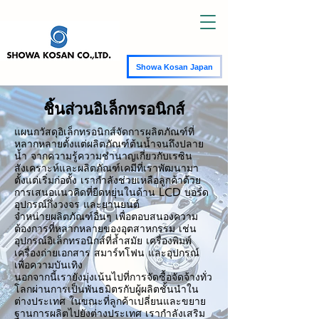
Showa Kosan Japan
ชิ้นส่วนอิเล็กทรอนิกส์
แผนกวัสดุอิเล็กทรอนิกส์จัดการผลิตภัณฑ์ที่
หลากหลายตั้งแต่ผลิตภัณฑ์ต้นน้ำจนถึงปลาย
น้ำ จากความรู้ความชำนาญเกี่ยวกับเรซิน
สังเคราะห์และผลิตภัณฑ์เคมีที่เราพัฒนามา
ตั้งแต่เริ่มก่อตั้ง เรากำลังช่วยเหลือลูกค้าด้วย
การเสนอแนวคิดที่ยืดหยุ่นในด้าน LCD บอร์ด
อุปกรณ์กึ่งวงจร และยานยนต์
จำหน่ายผลิตภัณฑ์อื่นๆ เพื่อตอบสนองความ
ต้องการที่หลากหลายของอุตสาหกรรม เช่น
อุปกรณ์อิเล็กทรอนิกส์ที่ล้ำสมัย เครื่องพิมพ์
เครื่องถ่ายเอกสาร สมาร์ทโฟน และอุปกรณ์
เพื่อความบันเทิง
นอกจากนี้เรายังมุ่งเน้นไปที่การจัดซื้อจัดจ้างทั่ว
โลกผ่านการเป็นพันธมิตรกับผู้ผลิตชั้นนำใน
ต่างประเทศ ในขณะที่ลูกค้าเปลี่ยนและขยาย
ฐานการผลิตไปยังต่างประเทศ เรากำลังเสริม