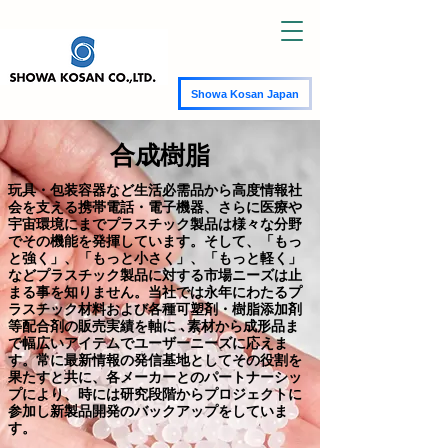
Showa Kosan Japan
合成樹脂
玩具・包装容器など生活必需品から高度情報社
会を支える携帯電話・電子機器、さらに医療や
宇宙環境にまでプラスチック製品は様々な分野
でその機能を発揮しています。そして、「もっ
と強く」、「もっと小さく」、「もっと軽く」
などプラスチック製品に対する市場ニーズは止
まる事を知りません。当社では永年にわたるプ
ラスチック材料および各種可塑剤・樹脂添加剤
等配合剤の販売実績を軸に ､素材から成形品ま
で幅広いアイテムでユーザーニーズに応えま
す。常に最新情報の発信基地としてその役割を
果たすと共に、各メーカーとのパートナーシッ
プにより、時には研究段階からプロジェクトに
参加し新製品開発のバックアップをしていま
す。